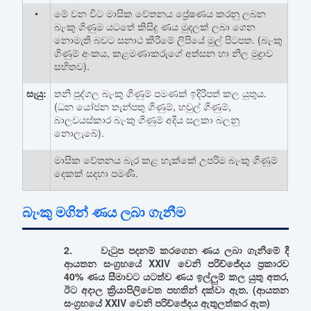
•
මේ වන විට මාසික වේතනය ප්‍රේෂණය කරනු ලබන
බැංකු ගිණුම යටතේ කිසිදු ණය මුදලක් ලබා ගෙන
නොමැති බවට සනාථ කිරීමේ ලිපියේ මුල් පිටපත. (බැංකු
ගිණුම් අංකය, කළමණාකරුගේ අත්සන හා නිල මුද්‍රාව
සහිතව).
සැයු:
තනි පුද්ගල බැංකු ගිණුම් පමණක් ඉදිරිපත් කල යුතුය.
(ධන යෝජන තැන්පතු ගිණුම්, හවුල් ගිණුම්,
බාලවයස්කාර බැංකු ගිණුම් අදිය සලකා බලනු
නොලැබේ).
මාසික වේතනය බැර කළ හැක්කේ උපරිම බැංකු ගිණුම්
දෙකක් සදහා පමණි.
බැංකු මගින් ණය ලබා ගැනීම
2. වැටුප පදනම් කරගෙන ණය ලබා ගැනීමේ දී
ආයතන සංග්‍රහයේ XXIV වෙනි පරිච්ජේදය ප්‍රකාරව
40% ණය සීමාවට යටත්ව ණය ඉල්ලුම් කල යුතු අතර,
ඊට අදාල ක්‍රියාපිලිවෙත පහතින් දක්වා ඇත. (ආයතන
සංග්‍රහයේ XXIV වෙනි පරිච්ජේදය ඇතුලත්කර ඇත)