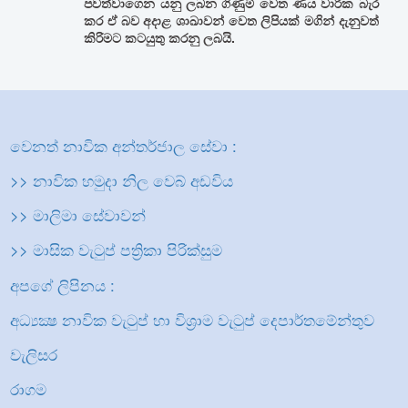
පවත්වාගෙන යනු ලබන ගිණුම් වෙත ණය වාරික බැර
කර ඒ බව අදාළ ශාඛාවන් වෙත ලිපියක් මගින් දැනුවත්
කිරිමට කටයුතු කරනු ලබයි.
වෙනත් නාවික අන්තර්ජාල සේවා :
>> නාවික හමුදා නිල වෙබ් අඩවිය
>> මාලිමා සේවාවන්
>> මාසික වැටුප් පත්‍රිකා පිරික්සුම
අපගේ ලිපිනය :
අධ්‍යක්‍ෂ නාවික වැටුප් හා විශ්‍රාම වැටුප් දෙපාර්තමේන්තුව
වැලිසර
රාගම