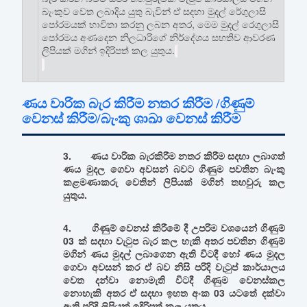
බැංකුව වෙත ලබාදිය යුතු බැවින් ඒ සදහා මුදල් රේගුලාසි
පෝරමයක් භාවිතා කරනු ලබන අතර, මෙම මුදල් රෙගුලාසි
පෝරමය අණදෙන නිලධාරිගේ නිර්දේශය සහතිව ආවරණ
ලිපියක් මගින් ඉදිරිපත් කල යුතුය.
ණය වාරික බැර කිරීම නතර කිරීම /ගිණුම්
වෙනස් කිරීම/බැංකු ශාඛා වෙනස් කිරීම
3. ණය වාරික බැරකිරීම නතර කිරීම සදහා ලබාගත්
ණය මුදල ගෙවා අවසන් බවට ගිණුම පවතින බැංකු
කළමණාකරු වෙතින් ලිපියක් මගින් තහවුරු කල
යුතුය.
4. ගිණුම් වෙනස් කිරීමේ දී උපරිම වශයෙන් ගිණුම්
03 ක් සදහා වැටුප බැර කල හැකි අතර පවතින ගිණුම්
මගින් ණය මුදල් ලබාගෙන ඇති විටදී හෝ ණය මුදල
ගෙවා අවසන් කර ඒ බව නිසි පරිදි වැටුප් කාර්යාලය
වෙත දන්වා නොමැති විටදී ගිණුම වෙනස්කල
නොහැකි අතර ඒ සදහා ඉහත අංක 03 යටතේ දක්වා
ඇති පරිදි ලිපියක් ඉදිරිපත් කල යුතුය.