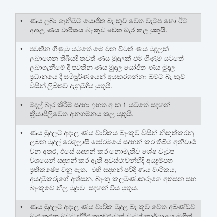
•
ණය ලබා ගැනීමට යෝජිත බැංකුව වෙත වැටුප හෝ ඊට
අදාල ණය වාරිකය බැංකුව වෙත බැර කල යුතුයි.
•
පවතින ගිණුම යටතේ මේ වන විටත් ණය මුදලක්
ලබාගෙන තිබියදී තවත් ණය මුදලක් එම ගිණුම යටතේ
ලබාගැනීමේ දී පවතින ණය මුදල යෝජිත ණය මුදල
ප්‍රධානයේ දී සමිපුර්ණයෙන් අයකරගන්නා බවට බැංකුව
විසින් ලිඛිතව දැනුම්දිය යුතුයි.
•
මුදල් බැර කිරීම සදහා ඉහත අංක 1 යටතේ සදහන්
ක්‍රියාපිලිවෙත අනුගමනය කල යුතුයි.
•
ණය මුදලට අදාල ණය වාරිකය බැංකුව විසින් නිකුත්කරනු
ලබන මුදල් රෙගුලාසි පෝරමයේ සදහන් කර තිබීම අනිවාර්‍ය
වන අතර, එසේ සදහන් කර නොමැතිව ශේෂ වැටුප
වශයෙන් සදහන් කර ඇති අවස්ථාවන්හිදි අයදුම්පත
ප්‍රතික්ෂේප වනු ඇත. එහි සදහන් පරිදි ණය වාරිකය,
අයදුම්කරුගේ අත්සන, බැංකු කලමණාකරුගේ අත්සන සහ
බැංකුවේ නිල මුද්‍රාව සදහන් විය යුතුය.
•
ණය මුදලට අදාල ණය වාරික මුදල බැංකුව වෙත අඛණ්ඩව
බැර කරන බවට ස්ථිර තහවුරුවක් වැටුප් කාර්යාලය මගින්