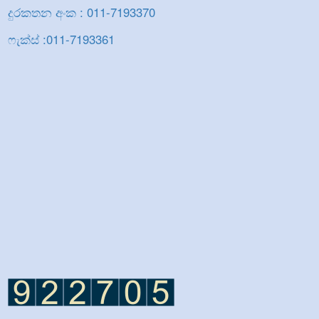
දුරකතන අංක : 011-7193370
ෆැක්ස් :011-7193361