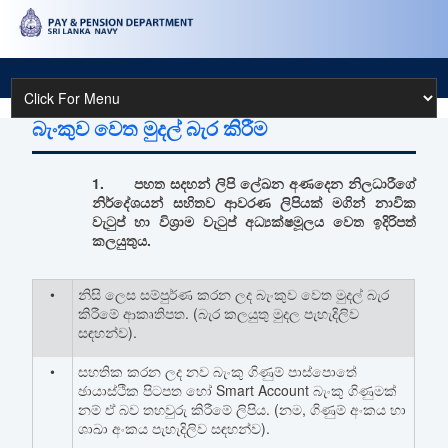
බැංකුව වෙත මුදල් බැර කිරීම
1. පහත සදහන් ලිපි ලේඛන අණදෙන නිලධාරීගේ
නිර්දේශයන් සහිතව ආවරණ ලිපියක් මගින් නාවික
වැටුප් හා විශ්‍රාම වැටුප් අධ්‍යක්ෂමූලය වෙත ඉදිරිපත්
කලයුතුය.
•
නිසි ලෙස සම්පුර්ණ කරන ලද බැංකුව වෙත මුදල් බැර
කිරීමේ ආකෘතිපත. (බැර කලයුතු මුදල පැහැදිලිව
සඳහන්ව).
•
සහතික කරන ලද නව බැංකු ගිණුම් පාස්පොතේ
ඡායාස්ථික පිටපත හෝ Smart Account බැංකු ගිණුමක්
නම් ඒ බව තහවුරු කිරීමේ ලිපිය. (නම, ගිණුම් අංකය හා
ශාඛා අංකය පැහැදිලිව සඳහන්ව).