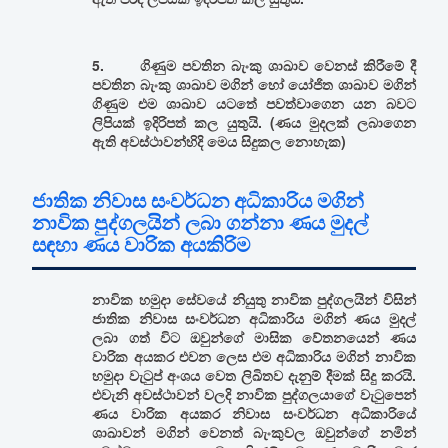
5. ගිණුම පවතින බැංකු ශාඛාව වෙනස් කිරීමේ දී
පවතින බැංකු ශාඛාව මගින් හෝ යෝජිත ශාඛාව මගින්
ගිණුම එම ශාඛාව යටතේ පවත්වාගෙන යන බවට
ලිපියක් ඉදිරිපත් කල යුතුයි. (ණය මුදලක් ලබාගෙන
ඇති අවස්ථාවන්හිදි මෙය සිදුකල නොහැක)
ජාතික නිවාස සංවර්ධන අධිකාරිය මගින්
නාවික පුද්ගලයින් ලබා ගන්නා ණය මුදල්
සඳහා ණය වාරික අයකිරිම
නාවික හමුදා සේවයේ නියුතු නාවික පුද්ගලයින් විසින්
ජාතික නිවාස සංවර්ධන අධිකාරිය මගින් ණය මුදල්
ලබා ගත් විට ඔවුන්ගේ මාසික වේතනයෙන් ණය
වාරික අයකර එවන ලෙස එම අධිකාරිය මගින් නාවික
හමුදා වැටුප් අංශය වෙත ලිඛිතව දැනුම් දීමක් සිදු කරයි.
එවැනි අවස්ථාවන් වලදි නාවික පුද්ගලයාගේ වැටුපෙන්
ණය වාරික අයකර නිවාස සංවර්ධන අධිකාරියේ
ශාඛාවන් මගින් වෙනත් බැංකුවල ඔවුන්ගේ නමින්