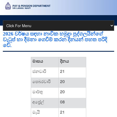
2026 වර්ෂය සඳහා නාවික හමුදා පුද්ගලයින්ගේ
වැටුප් හා දීමනා ‍ගෙවීම් කරන දිනයන් පහත පරිදි
වේ.
මාසය
දිනය
ජනවාරි
21
පෙබරවාරි
20
මාර්තු
20
අප්‍රේල්
08
මැයි
21