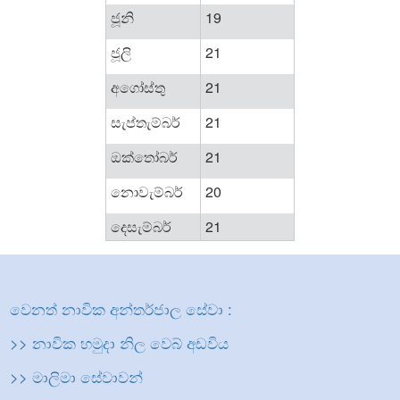
ජූනි
19
ජූලි
21
අගෝස්තු
21
සැප්තැම්බර්
21
ඔක්තෝබර්
21
නොවැම්බර්
20
දෙසැම්බර්
21
වෙනත් නාවික අන්තර්ජාල සේවා :
>> නාවික හමුදා නිල වෙබ් අඩවිය
>> මාලිමා සේවාවන්